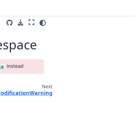
espace
instead
ce
Next
ModificationWarning