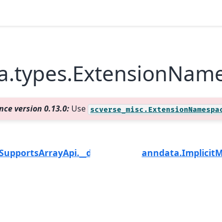
a.types.ExtensionNam
nce version 0.13.0:
Use
scverse_misc.ExtensionNamespa
SupportsArrayApi.__dlpack_device__
anndata.Implicit