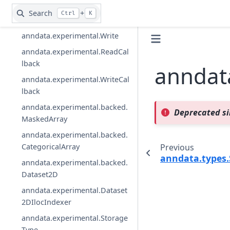
anndata.experimental.IOSpec
Search
+
Ctrl
K
anndata.experimental.Read
anndata.experimental.Write
anndata.experimental.ReadCal
lback
anndat
anndata.experimental.WriteCal
lback
anndata.experimental.backed.
Deprecated si
MaskedArray
anndata.experimental.backed.
Previous
CategoricalArray
anndata.types.
anndata.experimental.backed.
Dataset2D
anndata.experimental.Dataset
2DIlocIndexer
anndata.experimental.Storage
Type