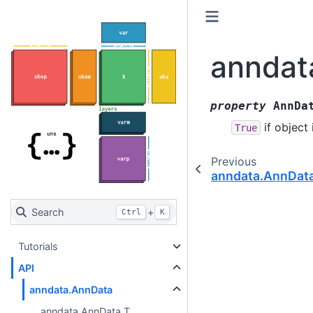
anndat
property
AnnDa
if object
True
Previous
anndata.AnnData
Search
+
Ctrl
K
Tutorials
API
anndata.AnnData
anndata.AnnData.T