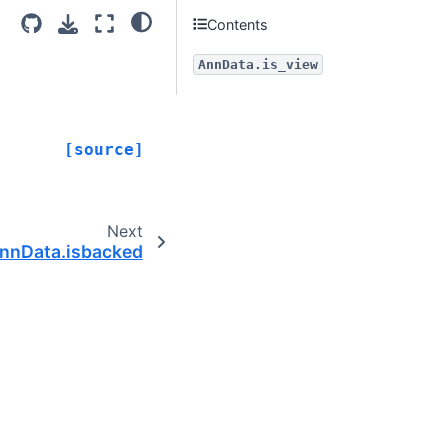
Contents
AnnData.is_view
[source]
Next
nnData.isbacked