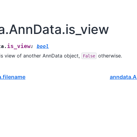
a.AnnData.is_view
is_view
ta.
:
bool
 is view of another AnnData object,
otherwise.
False
.filename
anndata.A