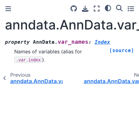
anndata.AnnData.va
var_names
property
AnnData.
:
Index
[source]
Names of variables (alias for
).
.var.index
Previous
N
anndata.AnnData.var
anndata.AnnData.va