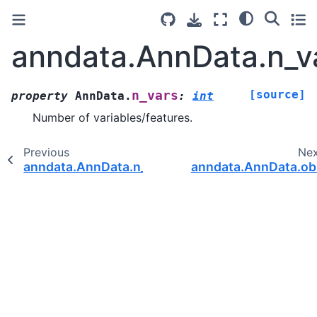
anndata.AnnData.n_v
[source]
n_vars
property
AnnData.
:
int
Number of variables/features.
Previous
Ne
anndata.AnnData.n_obs
anndata.AnnData.ob