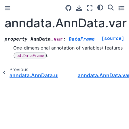
anndata.AnnData.var
[source]
var
property
AnnData.
:
DataFrame
One-dimensional annotation of variables/ features
(
).
pd.DataFrame
Previous
anndata.AnnData.uns
anndata.AnnData.v