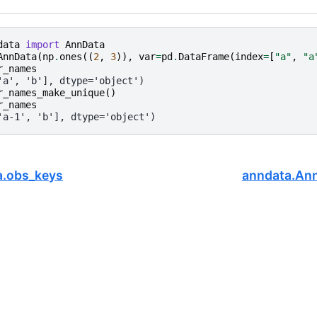
data
import
AnnData
AnnData
(
np
.
ones
((
2
,
3
)),
var
=
pd
.
DataFrame
(
index
=
[
"a"
,
"a
r_names
'a', 'b'], dtype='object')
r_names_make_unique
()
r_names
'a-1', 'b'], dtype='object')
a.obs_keys
anndata.Ann