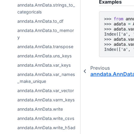
Examples
anndata.AnnData.strings_to_
categoricals
>>> 
from
ann
anndata.AnnData.to_df
>>> 
adata
=
>>> 
adata
.
va
anndata.AnnData.to_memor
Index(['a', 
y
>>> 
adata
.
va
>>> 
adata
.
va
anndata.AnnData.transpose
Index(['a', 
anndata.AnnData.uns_keys
anndata.AnnData.var_keys
Previous
anndata.AnnDat
anndata.AnnData.var_names
_make_unique
anndata.AnnData.var_vector
anndata.AnnData.varm_keys
anndata.AnnData.write
anndata.AnnData.write_csvs
anndata.AnnData.write_h5ad