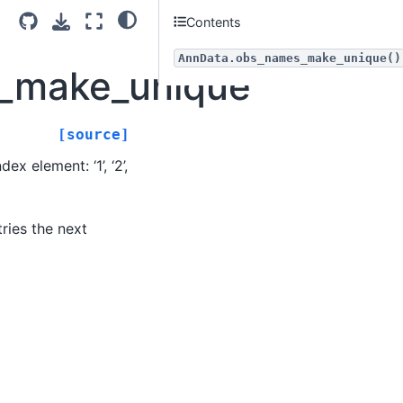
Contents
AnnData.obs_names_make_unique()
_make_unique
[source]
 element: ‘1’, ‘2’,
tries the next