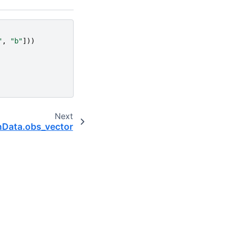
"
,
"b"
]))
Next
Data.obs_vector