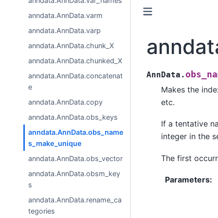
anndata.AnnData.var_names
anndata.AnnData.varm
anndata.AnnData.varp
anndat
anndata.AnnData.chunk_X
anndata.AnnData.chunked_X
obs_na
AnnData.
anndata.AnnData.concatenat
e
Makes the index
etc.
anndata.AnnData.copy
anndata.AnnData.obs_keys
If a tentative n
anndata.AnnData.obs_name
integer in the 
s_make_unique
The first occur
anndata.AnnData.obs_vector
anndata.AnnData.obsm_key
Parameters
:
s
anndata.AnnData.rename_ca
tegories